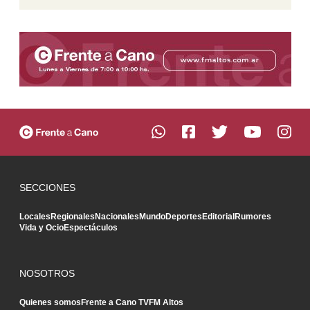
SECCIONES
Locales
Regionales
Nacionales
Mundo
Deportes
Editorial
Rumores
Vida y Ocio
Espectáculos
NOSOTROS
Quienes somos
Frente a Cano TV
FM Altos