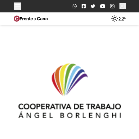
Buscar:
2.2º