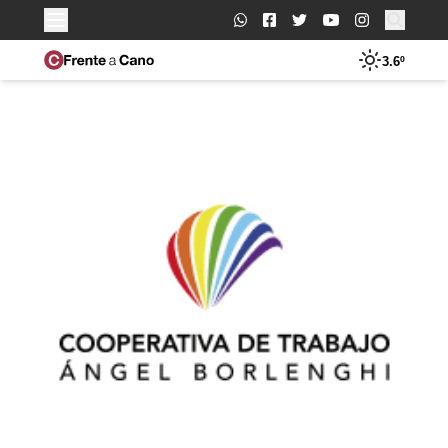
Buscar:
3.6º