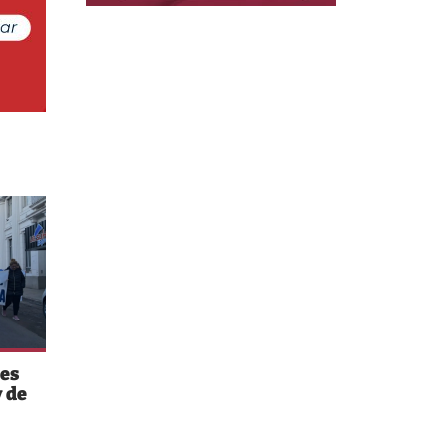
es
 de