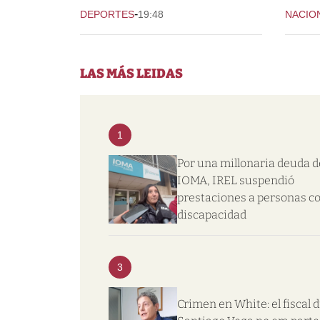
-
DEPORTES
19:48
NACIO
LAS MÁS LEIDAS
1
Por una millonaria deuda d
IOMA, IREL suspendió
prestaciones a personas c
discapacidad
3
Crimen en White: el fiscal d