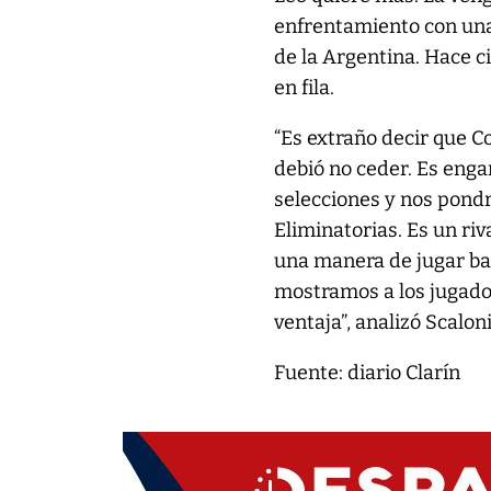
enfrentamiento con una 
de la Argentina. Hace c
en fila.
“Es extraño decir que C
debió no ceder. Es engañ
selecciones y nos pondr
Eliminatorias. Es un riv
una manera de jugar bas
mostramos a los jugado
ventaja”, analizó Scalon
Fuente: diario Clarín