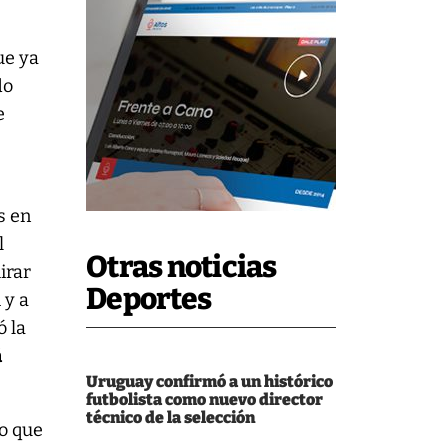
ue ya
do
e
s en
l
Otras noticias
irar
Deportes
 y a
ó la
á
Uruguay confirmó a un histórico
futbolista como nuevo director
técnico de la selección
lo que