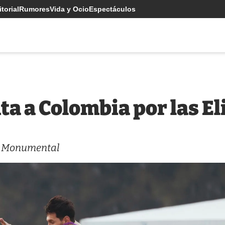
torial
Rumores
Vida y Ocio
Espectáculos
a a Colombia por las E
el Monumental