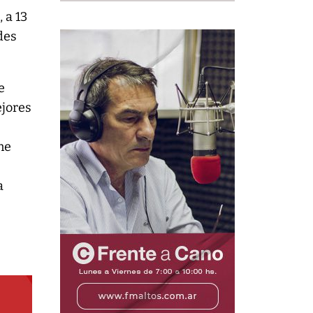
 a 13
des
e
ejores
ene
a