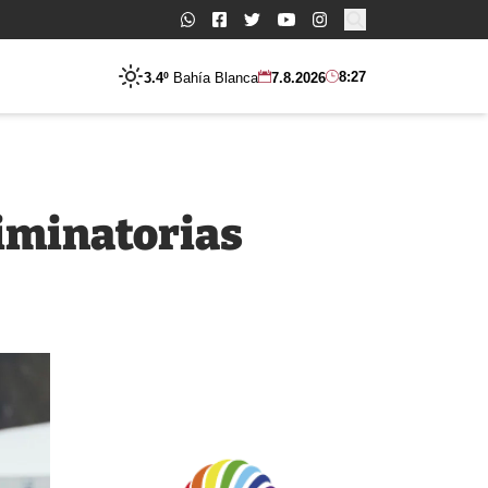
Buscar:
8:27
3.4º
Bahía Blanca
7.8.2026
liminatorias