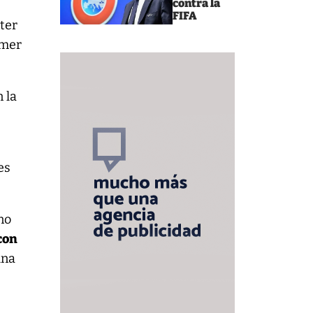
contra la
FIFA
ter
imer
 la
es
 no
con
una