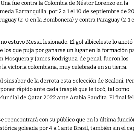
. Una fue contra la Colombia de Néstor Lorenzo en la
eda Barranquilla, por 2 a 1 el 10 de septiembre de 2
ruguay (2-0 en la Bombonera) y contra Paraguay (2-1 
o estuvo Messi, lesionado. El gol albiceleste lo anotó
e los que puja por ganarse un lugar en la formación p
on Mosquera y James Rodríguez, de penal, fueron los
 la victoria colombiana, muy celebrada en su tierra.
 sinsabor de la derrota esta Selección de Scaloni. Pe
poner rápido ante cada traspié que le tocó, tal como
Mundial de Qatar 2022 ante Arabia Saudita. El final fel
 se reencontrará con su público que en la última funció
istórica goleada por 4 a 1 ante Brasil, también sin el ca