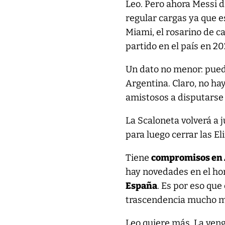
Leo. Pero ahora Messi d
regular cargas ya que e
Miami, el rosarino de c
partido en el país en 20
Un dato no menor: puede
Argentina. Claro, no ha
amistosos a disputarse 
La Scaloneta volverá a 
para luego cerrar las E
Tiene
compromisos en A
hay novedades en el hor
España
. Es por eso que
trascendencia mucho m
Leo quiere más. La veng