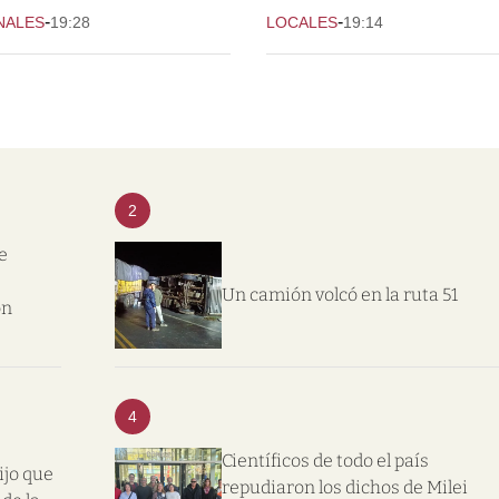
-
-
NALES
19:28
LOCALES
19:14
2
e
Un camión volcó en la ruta 51
on
4
Científicos de todo el país
ijo que
repudiaron los dichos de Milei