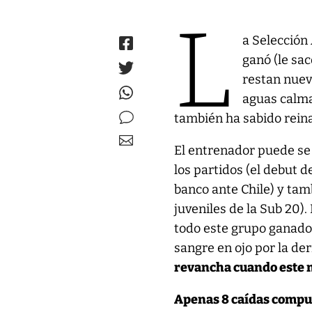
L
a Selección
ganó (le sa
restan nuev
aguas calma
también ha sabido reina
El entrenador puede se
los partidos (el debut 
banco ante Chile) y tam
juveniles de la Sub 20).
todo este grupo ganador
sangre en ojo por la de
revancha cuando este m
Apenas 8 caídas computa