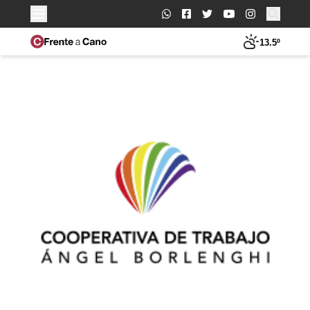
Buscar:
13.5º