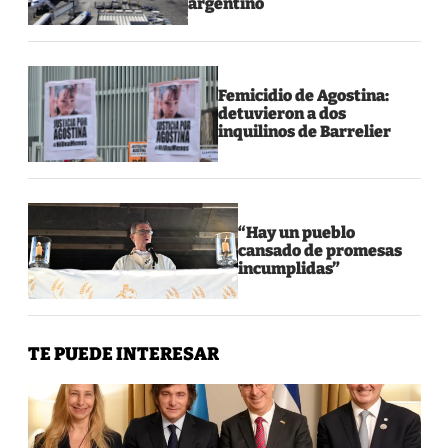
argentino
Femicidio de Agostina:
detuvieron a dos
inquilinos de Barrelier
“Hay un pueblo
cansado de promesas
incumplidas”
TE PUEDE INTERESAR