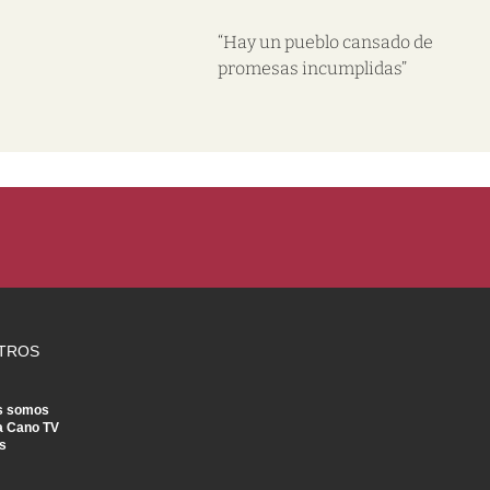
“Hay un pueblo cansado de
promesas incumplidas”
TROS
s somos
a Cano TV
s