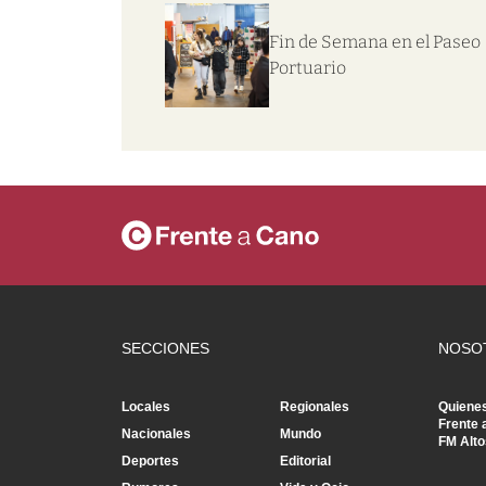
Fin de Semana en el Paseo
Portuario
SECCIONES
NOSO
Locales
Regionales
Quiene
Frente 
Nacionales
Mundo
FM Alto
Deportes
Editorial