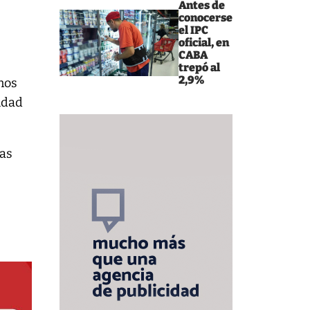
Antes de
conocerse
el IPC
oficial, en
CABA
trepó al
2,9%
nos
cidad
sas