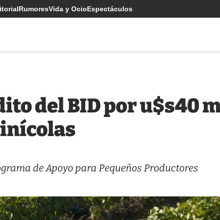
torial
Rumores
Vida y Ocio
Espectáculos
ito del BID por u$s40 m
inícolas
Programa de Apoyo para Pequeños Productores