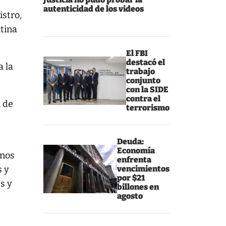
autenticidad de los videos
istro,
ntina
El FBI
destacó el
a la
trabajo
conjunto
con la SIDE
contra el
n de
terrorismo
Deuda:
Economía
anos
enfrenta
s y
vencimientos
por $21
s y
billones en
agosto