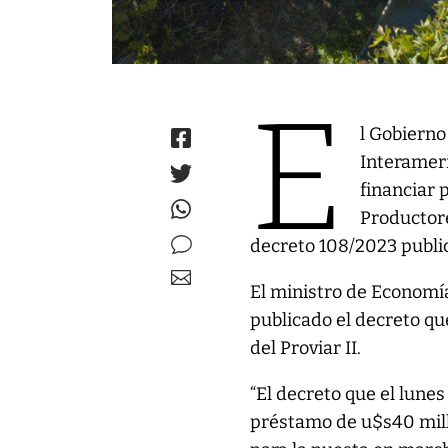
E
l Gobierno
Interameri
financiar
Productores
decreto 108/2023 public
El ministro de Economía
publicado el decreto que
del Proviar II.
“El decreto que el lunes
préstamo de u$s40 mill