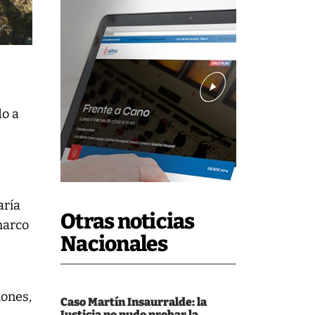
do a
l
aría
Otras noticias
 marco
Nacionales
lones,
Caso Martín Insaurralde: la
Justicia no pudo probar la