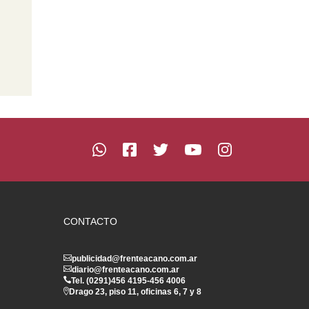
CONTACTO
publicidad@frenteacano.com.ar
diario@frenteacano.com.ar
Tel. (0291)
456 4195
-
456 4006
Drago 23, piso 11, oficinas 6, 7 y 8