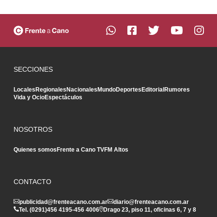
SECCIONES
Locales
Regionales
Nacionales
Mundo
Deportes
Editorial
Rumores
Vida y Ocio
Espectáculos
NOSOTROS
Quienes somos
Frente a Cano TV
FM Altos
CONTACTO
publicidad@frenteacano.com.ar
diario@frenteacano.com.ar
Tel. (0291)
456 4195
-
456 4006
Drago 23, piso 11, oficinas 6, 7 y 8