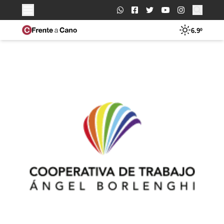
Buscar:
6.9º