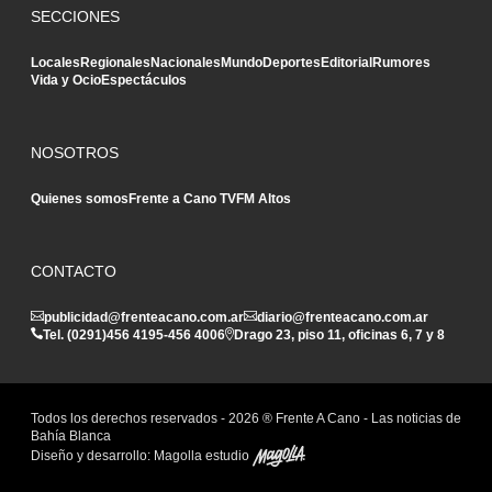
SECCIONES
Locales
Regionales
Nacionales
Mundo
Deportes
Editorial
Rumores
Vida y Ocio
Espectáculos
NOSOTROS
Quienes somos
Frente a Cano TV
FM Altos
CONTACTO
publicidad@frenteacano.com.ar
diario@frenteacano.com.ar
Tel. (0291)
456 4195
-
456 4006
Drago 23, piso 11, oficinas 6, 7 y 8
Todos los derechos reservados -
2026
® Frente A Cano - Las noticias de
Bahía Blanca
Diseño y desarrollo:
Magolla estudio