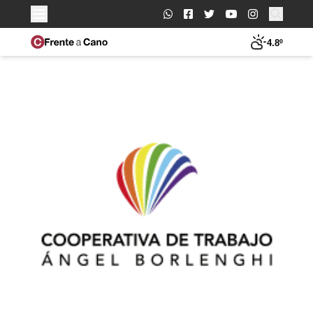
Buscar:
4.8º