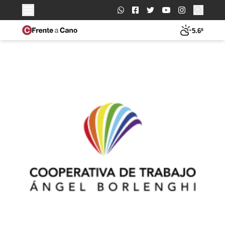
Buscar:
5.6º