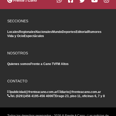
SECCIONES
Locales
Regionales
Nacionales
Mundo
Deportes
Editorial
Rumores
Vida y Ocio
Espectáculos
NOSOTROS
Quienes somos
Frente a Cano TV
FM Altos
CONTACTO
publicidad@frenteacano.com.ar
diario@frenteacano.com.ar
Tel. (0291)
456 4195
-
456 4006
Drago 23, piso 11, oficinas 6, 7 y 8
Todos los derechos reservados -
2026
® Frente A Cano - Las noticias de