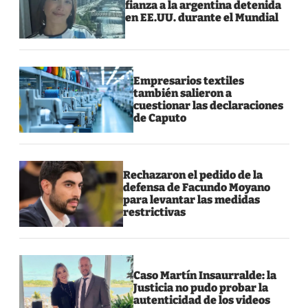
fianza a la argentina detenida
en EE.UU. durante el Mundial
Empresarios textiles
también salieron a
cuestionar las declaraciones
de Caputo
Rechazaron el pedido de la
defensa de Facundo Moyano
para levantar las medidas
restrictivas
Caso Martín Insaurralde: la
Justicia no pudo probar la
autenticidad de los videos