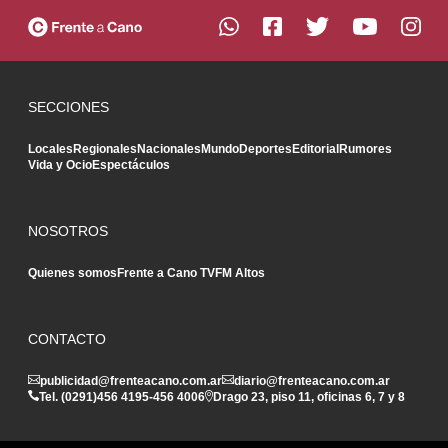
SECCIONES
Locales
Regionales
Nacionales
Mundo
Deportes
Editorial
Rumores
Vida y Ocio
Espectáculos
NOSOTROS
Quienes somos
Frente a Cano TV
FM Altos
CONTACTO
publicidad@frenteacano.com.ar
diario@frenteacano.com.ar
Tel. (0291)
456 4195
-
456 4006
Drago 23, piso 11, oficinas 6, 7 y 8