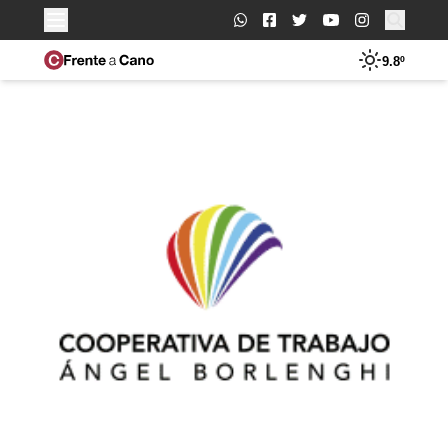
Buscar:
9.8º