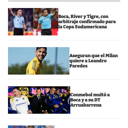
Boca, River y Tigre, con
arbitraje confirmado para
la Copa Sudamericana
Aseguran que el Milan
quiere a Leandro
Paredes
Conmebol multó a
Boca y a su DT
Arruabarrena