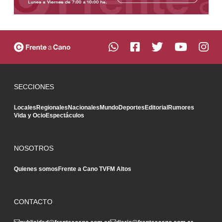
SECCIONES
Locales
Regionales
Nacionales
Mundo
Deportes
Editorial
Rumores
Vida y Ocio
Espectáculos
NOSOTROS
Quienes somos
Frente a Cano TV
FM Altos
CONTACTO