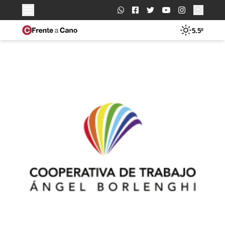
Buscar:
5.5º