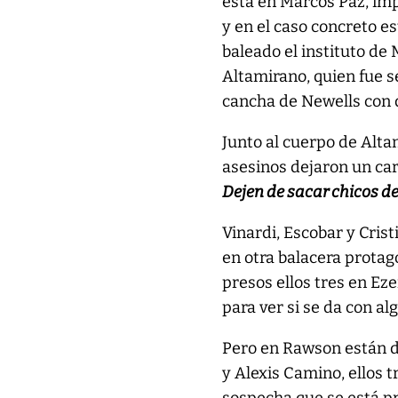
está en Marcos Paz, imp
y en el caso concreto e
baleado el instituto de
Altamirano, quien fue s
cancha de Newells con 
Junto al cuerpo de Altam
asesinos dejaron un ca
Dejen de sacar chicos del
Vinardi, Escobar y Cris
en otra balacera protag
presos ellos tres en Eze
para ver si se da con al
Pero en Rawson están de
y Alexis Camino, ellos t