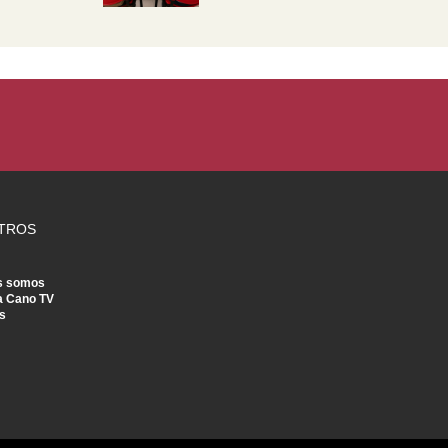
TROS
s somos
a Cano TV
s