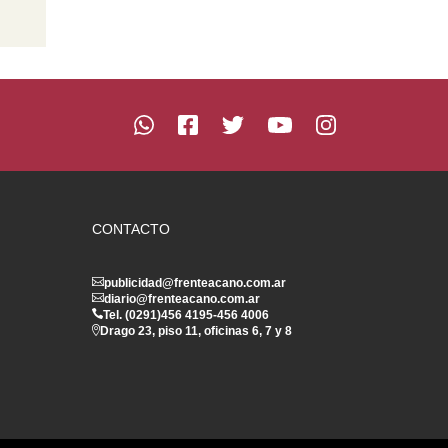
CONTACTO
publicidad@frenteacano.com.ar
diario@frenteacano.com.ar
Tel. (0291)
456 4195
-
456 4006
Drago 23, piso 11, oficinas 6, 7 y 8