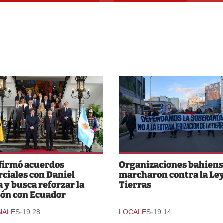
 firmó acuerdos
Organizaciones bahiens
ciales con Daniel
marcharon contra la Ley
 y busca reforzar la
Tierras
ión con Ecuador
-
-
NALES
19:28
LOCALES
19:14