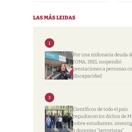
LAS MÁS LEIDAS
1
Por una millonaria deuda d
IOMA, IREL suspendió
prestaciones a personas c
discapacidad
3
Científicos de todo el país
repudiaron los dichos de Mi
sobre estudiantes, investi
y docentes “terroristas”