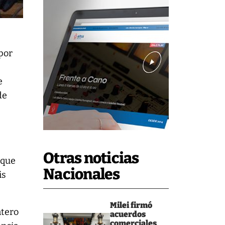
 por
e
de
Otras noticias
 que
Nacionales
is
Milei firmó
ntero
acuerdos
comerciales