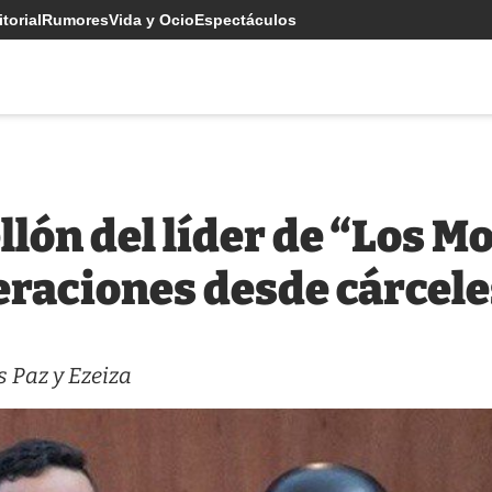
torial
Rumores
Vida y Ocio
Espectáculos
llón del líder de “Los M
eraciones desde cárcele
 Paz y Ezeiza