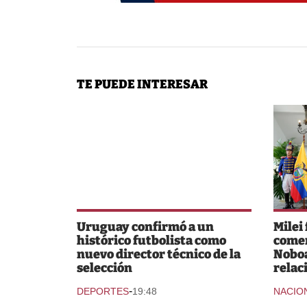
TE PUEDE INTERESAR
Uruguay confirmó a un
Milei
histórico futbolista como
comer
nuevo director técnico de la
Noboa
selección
relac
-
DEPORTES
19:48
NACIO