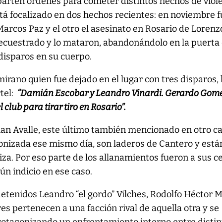
arten órdenes para cometer distintos hechos de viole
stá focalizado en dos hechos recientes: en noviembre 
 Marcos Paz y el otro el asesinato en Rosario de Lorenz
ecuestrado y lo mataron, abandonándolo en la puerta 
disparos en su cuerpo.
irano quien fue dejado en el lugar con tres disparos, 
rtel:
“Damián Escobar y Leandro Vinardi. Gerardo Gom
 club para tirar tiro en Rosario”.
tian Avalle, este último también mencionado en otro ca
onizada ese mismo día, son laderos de Cantero y está
iza. Por eso parte de los allanamientos fueron a sus c
gún indicio en ese caso.
tenidos Leandro “el gordo” Vilches, Rodolfo Héctor M
res pertenecen a una facción rival de aquella otra y se