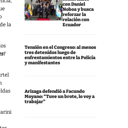
ncia,
con Daniel
fue
Noboa y busca
reforzar la
o
relación con
de la
Ecuador
los
Tensión en el Congreso: al menos
tres detenidos luego de
es!
enfrentamientos entre la Policía
y manifestantes
rtel
n
eldas
Arizaga defendió a Facundo
Moyano: “Tuve un brote, lo voy a
trabajar”
arini