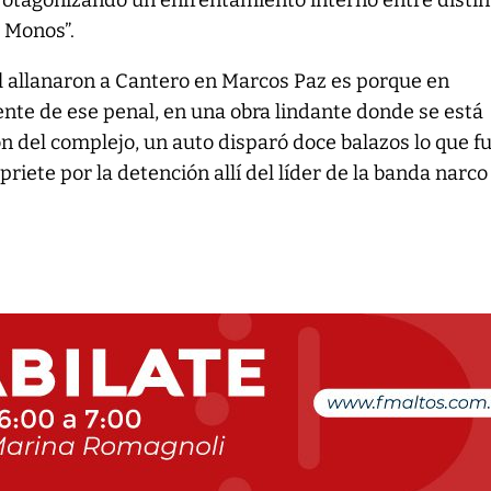
rotagonizando un enfrentamiento interno entre distin
 Monos”.
al allanaron a Cantero en Marcos Paz es porque en
nte de ese penal, en una obra lindante donde se está
 del complejo, un auto disparó doce balazos lo que f
riete por la detención allí del líder de la banda narco