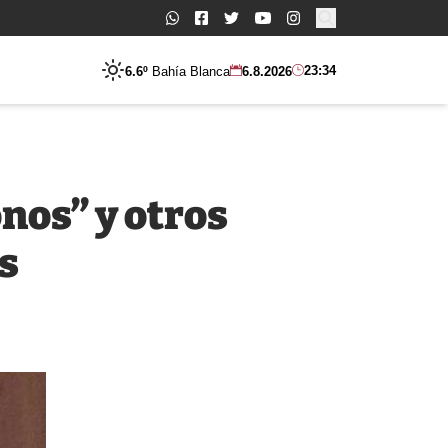
Buscar:
23:34
6.6º
Bahía Blanca
6.8.2026
onos” y otros
s