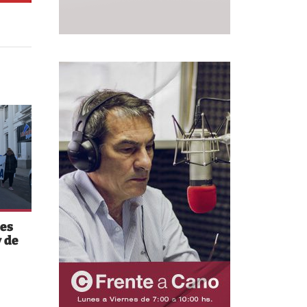
es
 de