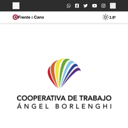
Buscar:
3.8º