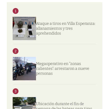
1
Ataque a tiros en Villa Esperanza:
allanamientos y tres
aprehendidos
2
Megaoperativo en “zonas
calientes”: arrestaron a nueve
personas
3
Ubicación durante el fin de
semana de las bateas para tirar