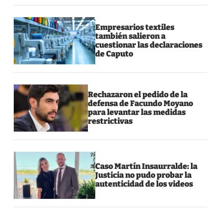
Empresarios textiles
también salieron a
cuestionar las declaraciones
de Caputo
Rechazaron el pedido de la
defensa de Facundo Moyano
para levantar las medidas
restrictivas
Caso Martín Insaurralde: la
Justicia no pudo probar la
autenticidad de los videos