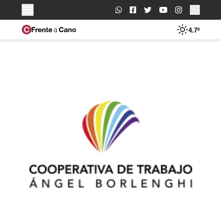
Buscar:
4.7º