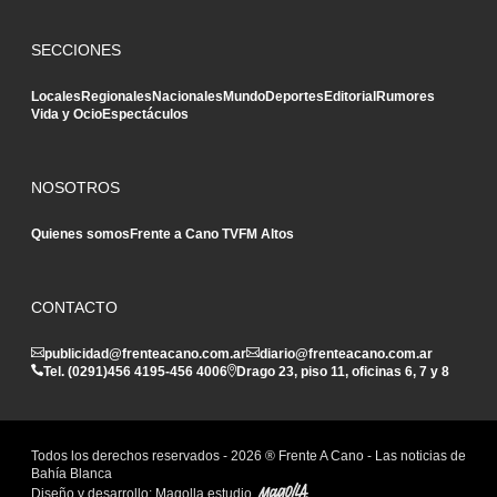
SECCIONES
Locales
Regionales
Nacionales
Mundo
Deportes
Editorial
Rumores
Vida y Ocio
Espectáculos
NOSOTROS
Quienes somos
Frente a Cano TV
FM Altos
CONTACTO
publicidad@frenteacano.com.ar
diario@frenteacano.com.ar
Tel. (0291)
456 4195
-
456 4006
Drago 23, piso 11, oficinas 6, 7 y 8
Todos los derechos reservados -
2026
® Frente A Cano - Las noticias de
Bahía Blanca
Diseño y desarrollo:
Magolla estudio