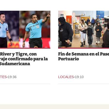
 River y Tigre, con
Fin de Semana en el Pas
raje confirmado para la
Portuario
 Sudamericana
-
-
TES
19:36
LOCALES
19:10