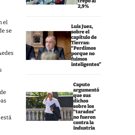
trepó al
2,9%
n el
Luis Juez,
de se
sobre el
capítulo de
Tierras:
“Perdimos
 Aedes
porque no
fuimos
inteligentes”
s
Caputo
argumentó
 de
que sus
pas
dichos
sobre los
“tarados”
 está
no fueron
contra la
industria