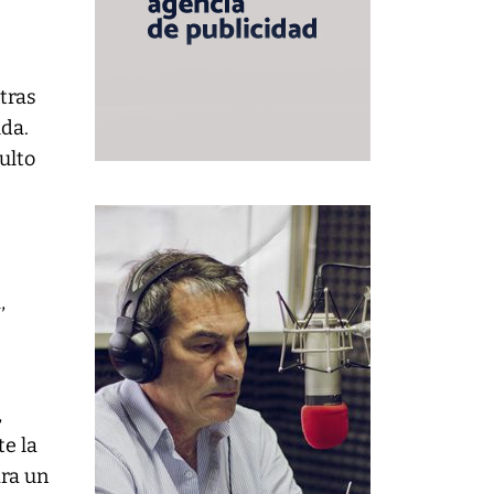
tras
lda.
ulto
,
,
te la
ara un