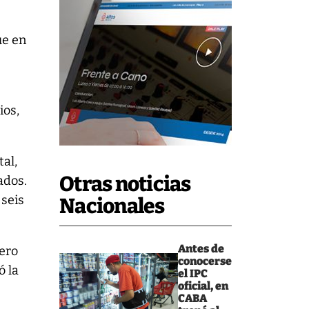
ue en
ios,
tal,
Otras noticias
ados.
 seis
Nacionales
Antes de
pero
conocerse
ó la
el IPC
oficial, en
CABA