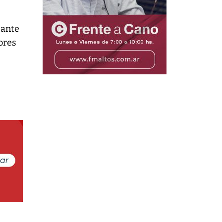
 ante
ores