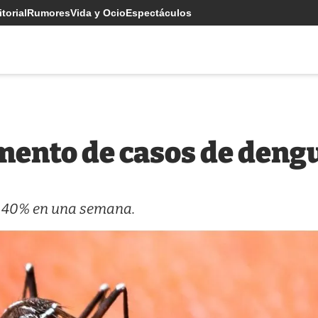
torial
Rumores
Vida y Ocio
Espectáculos
mento de casos de dengu
l 40% en una semana.