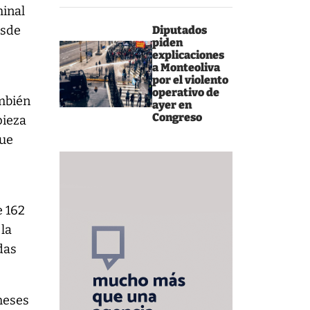
minal
esde
Diputados
piden
explicaciones
a Monteoliva
por el violento
operativo de
ambién
ayer en
Congreso
pieza
que
e 162
 la
das
meses