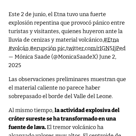
Este 2 de junio, el Etna tuvo una fuerte
explosión repentina que provocó pánico entre
turistas y visitantes, quienes huyeron ante la
lluvia de cenizas y material volcánico.
#Etna
#volcán
#erupción
pic.twitter.com/rIGN5IjPed
— Mónica Saade (@MonicaSaadeX)
June 2,
2025
Las observaciones preliminares muestran que
el material caliente no parece haber
sobrepasado el borde del Valle del Leone.
Al mismo tiempo,
la actividad explosiva del
cráter sureste se ha transformado en una
fuente de lava.
El tremor volcánico ha
alcanzado valores muy altos. El centroide de