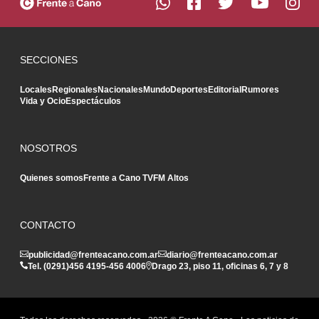
SECCIONES
Locales
Regionales
Nacionales
Mundo
Deportes
Editorial
Rumores
Vida y Ocio
Espectáculos
NOSOTROS
Quienes somos
Frente a Cano TV
FM Altos
CONTACTO
publicidad@frenteacano.com.ar
diario@frenteacano.com.ar
Tel. (0291)
456 4195
-
456 4006
Drago 23, piso 11, oficinas 6, 7 y 8