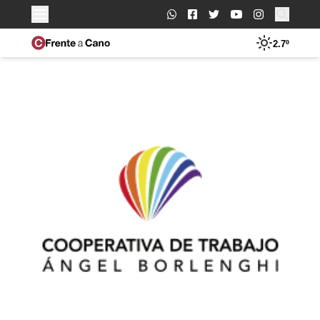
Buscar:
2.7º