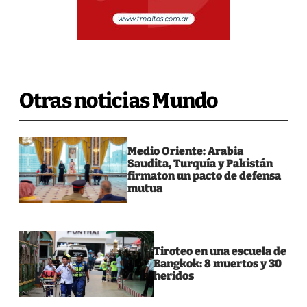
Otras noticias Mundo
Medio Oriente: Arabia
Saudita, Turquía y Pakistán
firmaton un pacto de defensa
mutua
Tiroteo en una escuela de
Bangkok: 8 muertos y 30
heridos