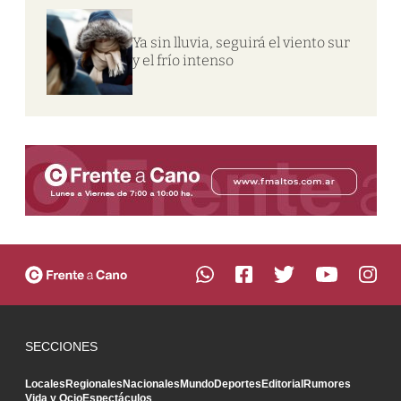
Ya sin lluvia, seguirá el viento sur
y el frío intenso
SECCIONES
Locales
Regionales
Nacionales
Mundo
Deportes
Editorial
Rumores
Vida y Ocio
Espectáculos