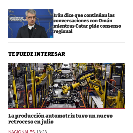
Irán dice que continúan las
conversaciones con Omán
mientras Catar pide consenso
regional
TE PUEDE INTERESAR
La producción automotriz tuvo un nuevo
retroceso en julio
-
NACIONALES
13:23