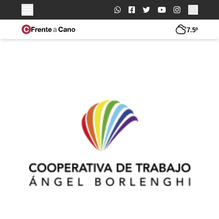
Buscar:
7.5º