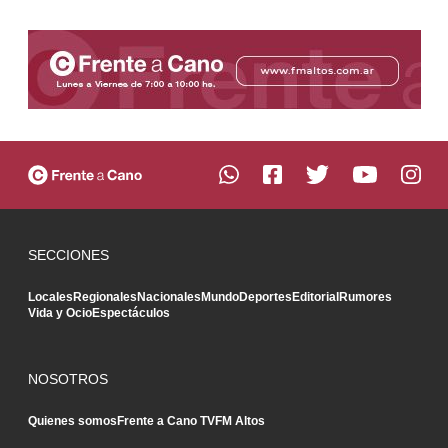
SECCIONES
Locales
Regionales
Nacionales
Mundo
Deportes
Editorial
Rumores
Vida y Ocio
Espectáculos
NOSOTROS
Quienes somos
Frente a Cano TV
FM Altos