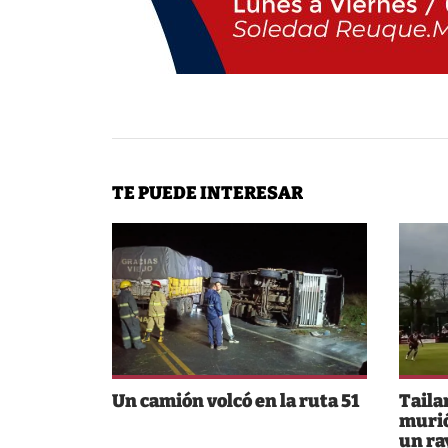
TE PUEDE INTERESAR
Un camión volcó en la ruta 51
Taila
murió
un ra