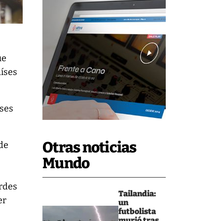
ue
aíses
íses
Otras noticias
de
Mundo
rdes
Tailandia:
er
un
futbolista
murió tras