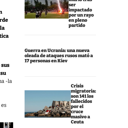
ser
impactado
n
por un rayo
erde
en pleno
partido
 la
tica
Guerra en Ucrania: una nueva
oleada de ataques rusos mató a
17 personas en Kiev
 sus
 su
na -la
Crisis
migratoria:
son 141 los
fallecidos
 es
por el
cruce
masivo a
Ceuta