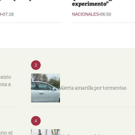
experimento”
-
-
O
07:18
NACIONALES
06:50
2
iento
ona a
Alerta amarilla por tormentas
4
io: el