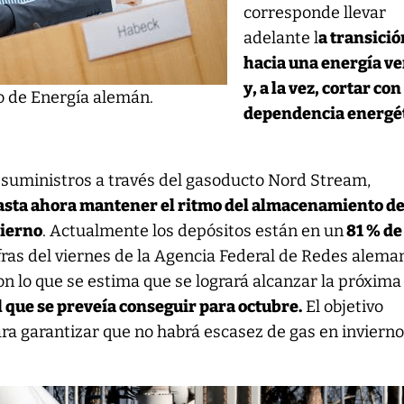
corresponde llevar
adelante l
a transició
hacia una energía v
y, a la vez, cortar con
o de Energía alemán.
dependencia energé
 suministros a través del gasoducto Nord Stream,
asta ahora mantener el ritmo del almacenamiento de
vierno
. Actualmente los depósitos están en un
81 % de
fras del viernes de la Agencia Federal de Redes alema
 lo que se estima que se logrará alcanzar la próxima
el que se preveía conseguir para octubre.
El objetivo
a garantizar que no habrá escasez de gas en invierno