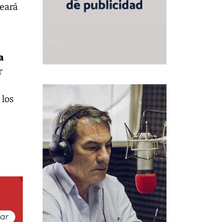
reará
a
r
 los