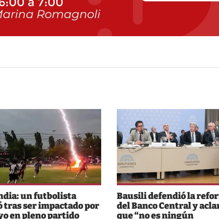
ndia: un futbolista
Bausili defendió la refo
 tras ser impactado por
del Banco Central y acla
yo en pleno partido
que “no es ningún