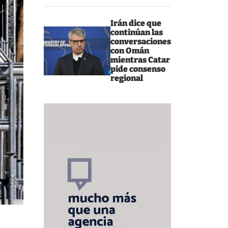
Irán dice que
continúan las
conversaciones
con Omán
mientras Catar
pide consenso
regional