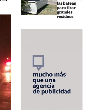
las bateas
para tirar
grandes
residuos