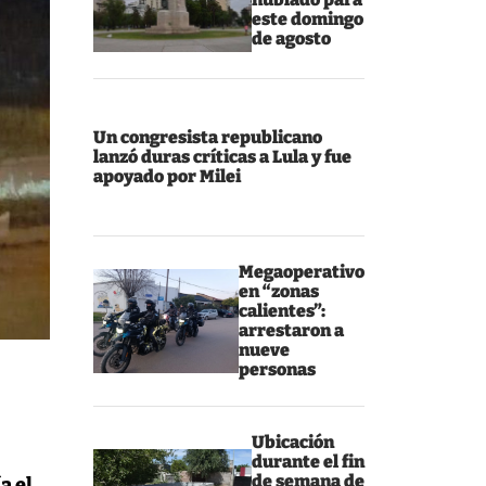
este domingo
de agosto
Un congresista republicano
lanzó duras críticas a Lula y fue
apoyado por Milei
Megaoperativo
en “zonas
calientes”:
arrestaron a
nueve
personas
Ubicación
durante el fin
de semana de
a el