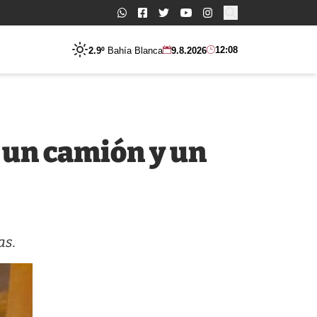
Buscar:
12:08
2.9º
Bahía Blanca
9.8.2026
 un camión y un
as.