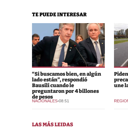
TE PUEDE INTERESAR
“Si buscamos bien, en algún
Piden
lado están”, respondió
preca
Bausili cuando le
une l
preguntaron por 4 billones
de pesos
-
NACIONALES
08:51
REGIO
LAS MÁS LEIDAS