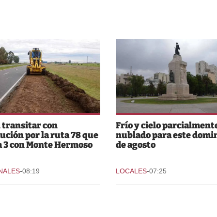
 transitar con
Frío y cielo parcialment
ución por la ruta 78 que
nublado para este domi
a 3 con Monte Hermoso
de agosto
-
-
NALES
08:19
LOCALES
07:25