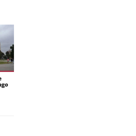
e
ngo