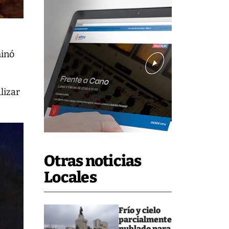
minó
lizar
Otras noticias
Locales
Frío y cielo
parcialmente
nublado para