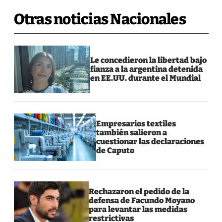
Otras noticias Nacionales
Le concedieron la libertad bajo
fianza a la argentina detenida
en EE.UU. durante el Mundial
Empresarios textiles
también salieron a
cuestionar las declaraciones
de Caputo
Rechazaron el pedido de la
defensa de Facundo Moyano
para levantar las medidas
restrictivas