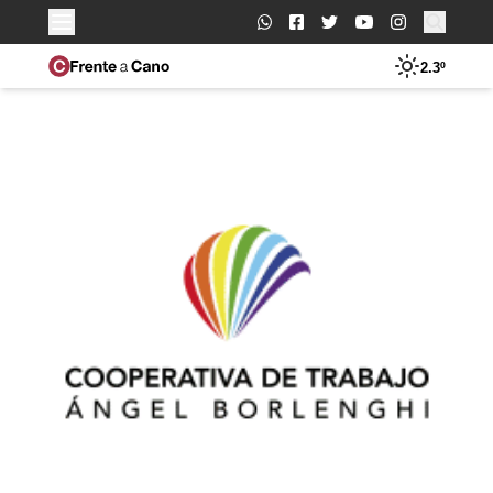
Buscar:
2.3º