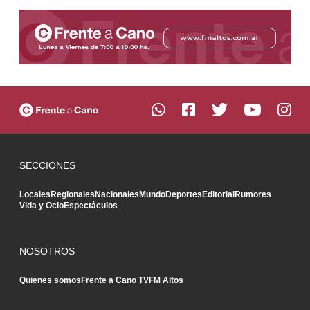
SECCIONES
Locales
Regionales
Nacionales
Mundo
Deportes
Editorial
Rumores
Vida y Ocio
Espectáculos
NOSOTROS
Quienes somos
Frente a Cano TV
FM Altos