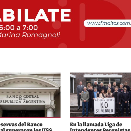
eservas del Banco
En la llamada Liga de
al superaron los US$
Intendentes Peronistas