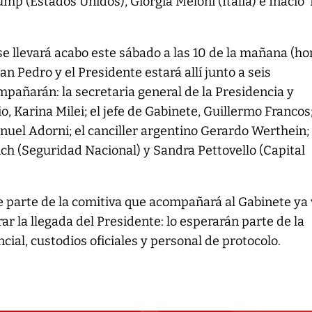
mp (Estados Unidos), Giorgia Meloni (Italia) e Inacio ‘
 se llevará acabo este sábado a las 10 de la mañana (ho
San Pedro y el Presidente estará allí junto a seis
mpañarán: la secretaria general de la Presidencia y
 Karina Milei; el jefe de Gabinete, Guillermo Francos;
nuel Adorni; el canciller argentino Gerardo Werthein; 
rich (Seguridad Nacional) y Sandra Pettovello (Capital
 parte de la comitiva que acompañará al Gabinete ya 
r la llegada del Presidente: lo esperarán parte de la
ial, custodios oficiales y personal de protocolo.