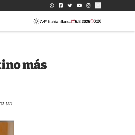
Buscar:
3:20
7.4º
Bahía Blanca
6.8.2026
ntino más
ra un