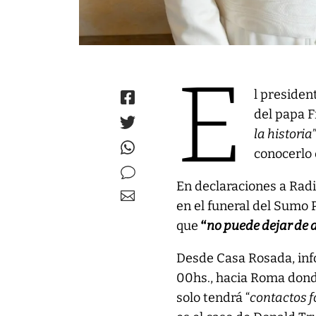
E
l president
del papa F
la historia
conocerlo
En declaraciones a Radi
en el funeral del Sumo 
que
“
no puede dejar de a
Desde Casa Rosada, info
00hs., hacia Roma donde
solo tendrá “
contactos 