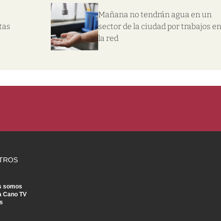
Mañana no tendrán agua en un
tas
sector de la ciudad por trabajos e
la red
TROS
s somos
a Cano TV
s