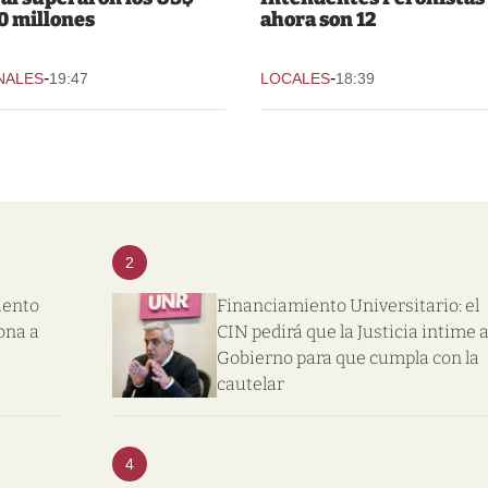
0 millones
ahora son 12
-
-
NALES
19:47
LOCALES
18:39
2
iento
Financiamiento Universitario: el
ona a
CIN pedirá que la Justicia intime a
Gobierno para que cumpla con la
cautelar
4