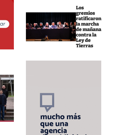
Los
gremios
ratificaron
la marcha
de mañana
contra la
Ley de
Tierras