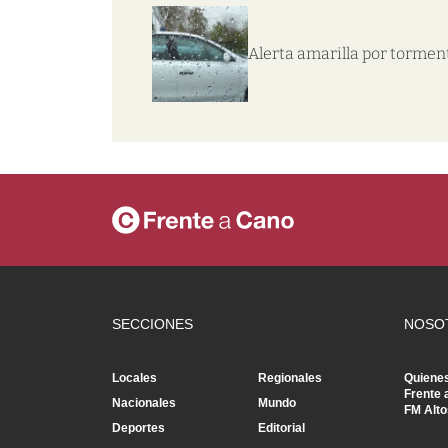
Alerta amarilla por tormen
SECCIONES
NOSO
Locales
Regionales
Quiene
Frente 
Nacionales
Mundo
FM Alto
Deportes
Editorial