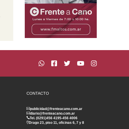
n
CONTACTO
publicidad@frenteacano.com.ar
diario@frenteacano.com.ar
Tel. (0291)
456 4195
-
456 4006
Drago 23, piso 11, oficinas 6, 7 y 8