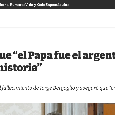
torial
Rumores
Vida y Ocio
Espectáculos
que “el Papa fue el arge
historia”
al fallecimiento de Jorge Bergoglio y aseguró que “e