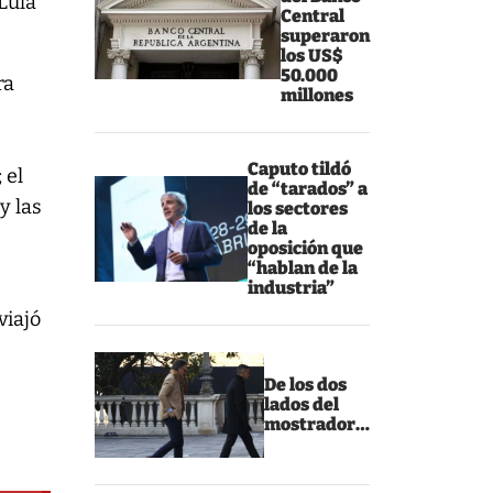
Lula’
Central
superaron
los US$
50.000
ra
millones
Caputo tildó
 el
de “tarados” a
y las
los sectores
de la
oposición que
“hablan de la
industria”
viajó
De los dos
lados del
mostrador…