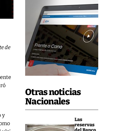
te de
sente
eró
Otras noticias
Nacionales
o y
Las
 como
reservas
del Banco