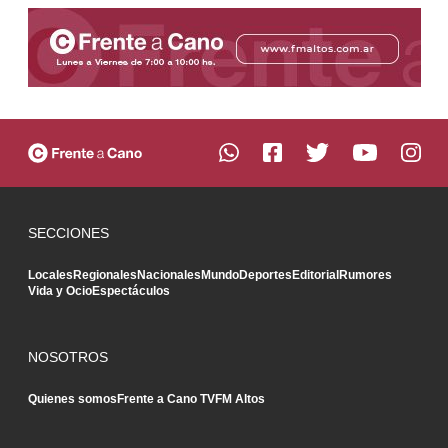
SECCIONES
Locales
Regionales
Nacionales
Mundo
Deportes
Editorial
Rumores
Vida y Ocio
Espectáculos
NOSOTROS
Quienes somos
Frente a Cano TV
FM Altos