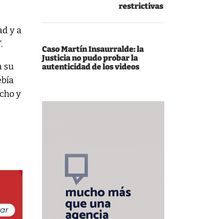
restrictivas
ad y a
.
Caso Martín Insaurralde: la
Justicia no pudo probar la
a su
autenticidad de los videos
ebía
cho y