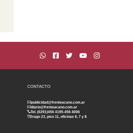
CONTACTO
publicidad@frenteacano.com.ar
diario@frenteacano.com.ar
Tel. (0291)
456 4195
-
456 4006
Drago 23, piso 11, oficinas 6, 7 y 8