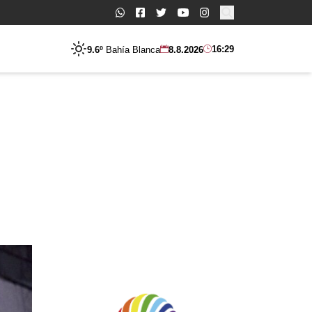
Buscar:
16:29
9.6º
Bahía Blanca
8.8.2026