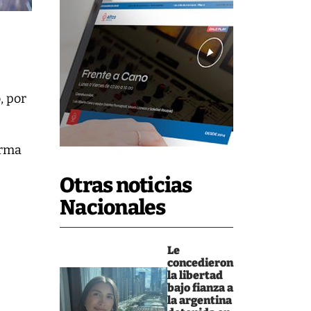
, por
irma
Otras noticias
Nacionales
Le
concedieron
la libertad
bajo fianza a
la argentina