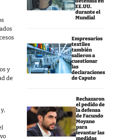
detenida en
EE.UU.
durante el
Mundial
os
zados
ocesos
Empresarios
textiles
también
salieron a
cuestionar
las
os y
declaraciones
dad de
de Caputo
Rechazaron
el pedido de
y,
la defensa
de Facundo
Moyano
el
para
levantar las
evo
medidas