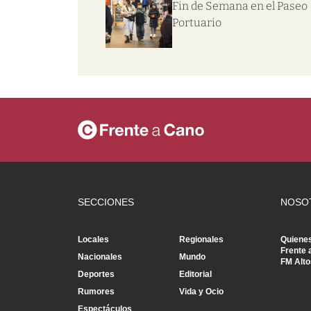
Fin de Semana en el Paseo
Portuario
SECCIONES
NOSO
Locales
Regionales
Quiene
Frente 
Nacionales
Mundo
FM Alto
Deportes
Editorial
Rumores
Vida y Ocio
Espectáculos