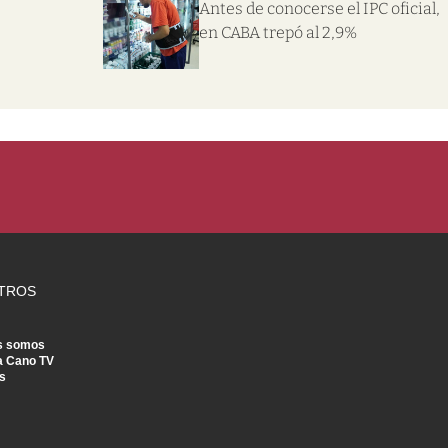
Antes de conocerse el IPC oficial,
en CABA trepó al 2,9%
TROS
s somos
a Cano TV
s