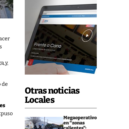
acer
s
ra y
o de
Otras noticias
Locales
res
expuso
Megaoperativo
en “zonas
calientes”: