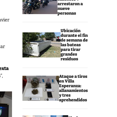
arrestaron a
nueve
personas
avier
Ubicación
durante el fin
de semana de
las bateas
Mar
para tirar
grandes
residuos
exta
”,
Ataque a tiros
en Villa
Esperanza:
allanamientos
y tres
aprehendidos