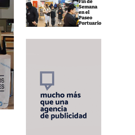
Fin de
Semana
en el
Paseo
Portuario