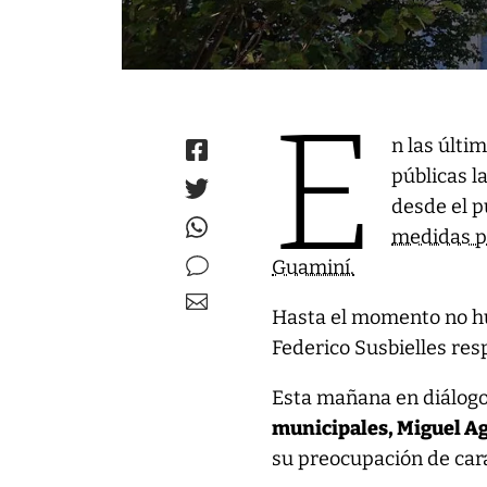
E
n las últ
públicas l
desde el p
medidas pa
Guaminí.
Hasta el momento no hu
Federico Susbielles res
Esta mañana en diálogo
municipales, Miguel A
su preocupación de car