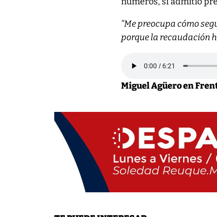
números, sí admitió pre
“Me preocupa cómo segui
porque la recaudación ha
Miguel Agüero en Fren