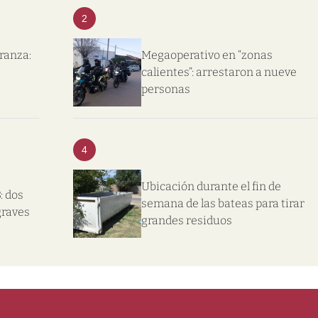
2
eranza:
Megaoperativo en “zonas
calientes”: arrestaron a nueve
personas
4
Ubicación durante el fin de
: dos
semana de las bateas para tirar
graves
grandes residuos