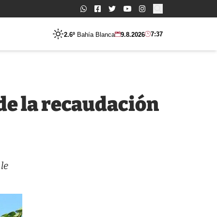
Buscar:
7:37
2.6º
Bahía Blanca
9.8.2026
de la recaudación
le