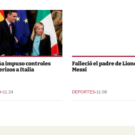
a impuso controles
Falleció el padre de Lion
rizos a Italia
Messi
-
-
O
11:24
DEPORTES
11:08