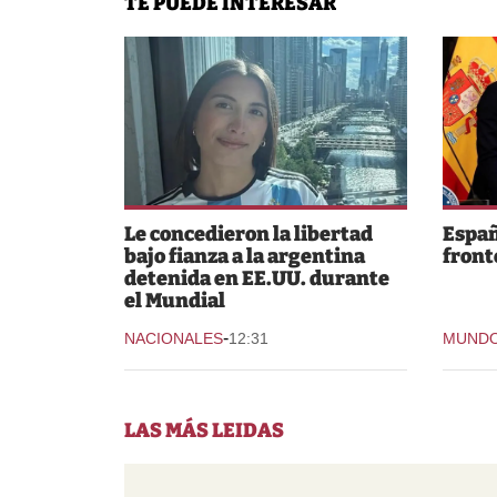
TE PUEDE INTERESAR
Le concedieron la libertad
Españ
bajo fianza a la argentina
fronte
detenida en EE.UU. durante
el Mundial
-
NACIONALES
12:31
MUND
LAS MÁS LEIDAS