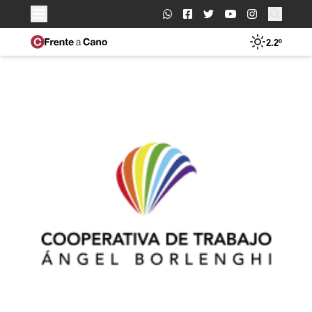
Buscar:
2.2º