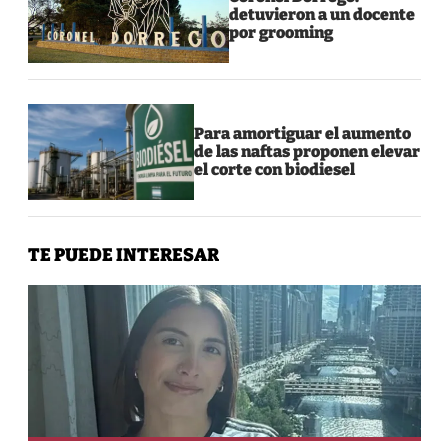
detuvieron a un docente
por grooming
Para amortiguar el aumento
de las naftas proponen elevar
el corte con biodiesel
TE PUEDE INTERESAR