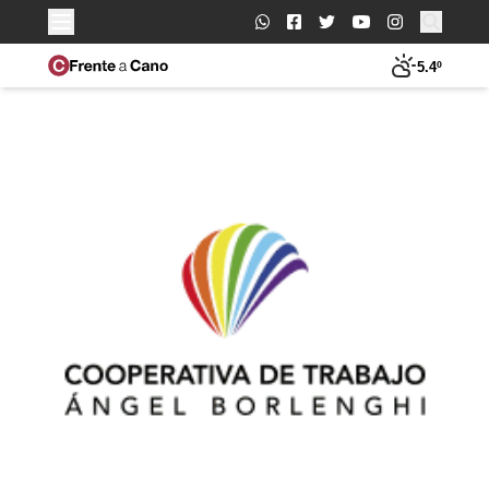
Buscar:
5.4º