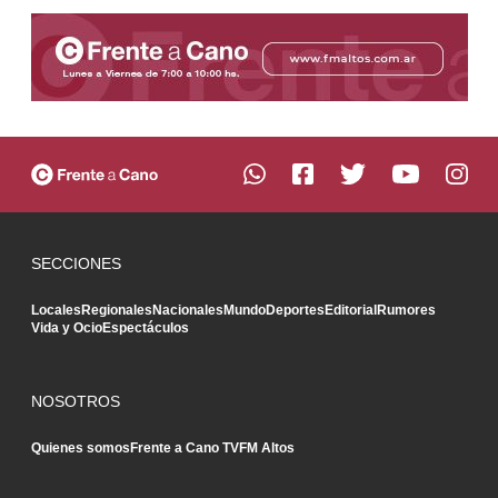
SECCIONES
Locales
Regionales
Nacionales
Mundo
Deportes
Editorial
Rumores
Vida y Ocio
Espectáculos
NOSOTROS
Quienes somos
Frente a Cano TV
FM Altos