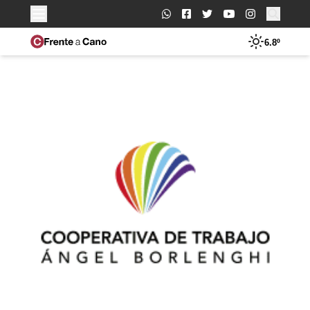
Buscar:
6.8º