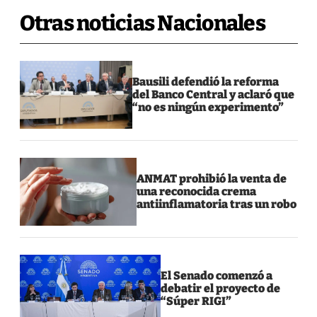
Otras noticias Nacionales
Bausili defendió la reforma
del Banco Central y aclaró que
“no es ningún experimento”
ANMAT prohibió la venta de
una reconocida crema
antiinflamatoria tras un robo
El Senado comenzó a
debatir el proyecto de
“Súper RIGI”