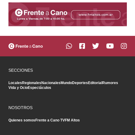
SECCIONES
Locales
Regionales
Nacionales
Mundo
Deportes
Editorial
Rumores
Vida y Ocio
Espectáculos
NOSOTROS
Quienes somos
Frente a Cano TV
FM Altos