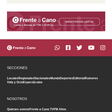
SECCIONES
Locales
Regionales
Nacionales
Mundo
Deportes
Editorial
Rumores
Vida y Ocio
Espectáculos
NOSOTROS
Quienes somos
Frente a Cano TV
FM Altos