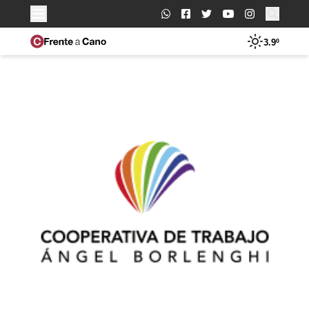
Buscar:
3.9º