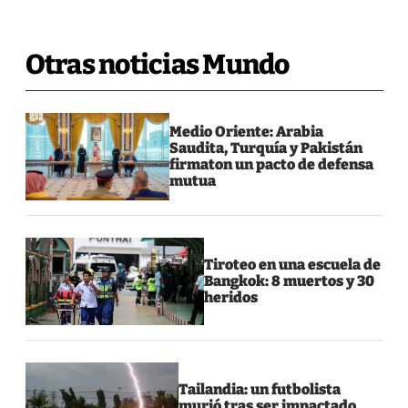
Otras noticias Mundo
Medio Oriente: Arabia
Saudita, Turquía y Pakistán
firmaton un pacto de defensa
mutua
Tiroteo en una escuela de
Bangkok: 8 muertos y 30
heridos
Tailandia: un futbolista
murió tras ser impactado