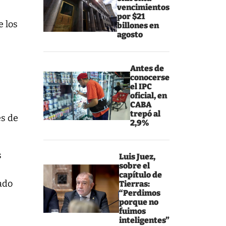
vencimientos
por $21
e los
billones en
agosto
Antes de
conocerse
el IPC
oficial, en
CABA
trepó al
es de
2,9%
s
Luis Juez,
sobre el
capítulo de
rado
Tierras:
“Perdimos
porque no
fuimos
inteligentes”