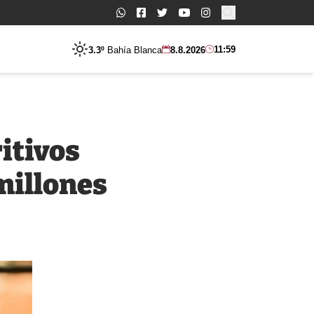
Buscar:
11:59
3.3º
Bahía Blanca
8.8.2026
itivos
millones