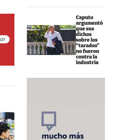
Caputo
argumentó
que sus
dichos
sobre los
“tarados”
no fueron
contra la
industria