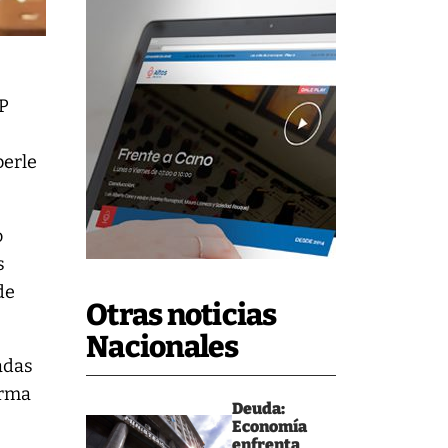
IP
berle
o
s
de
Otras noticias
Nacionales
adas
irma
Deuda:
Economía
enfrenta