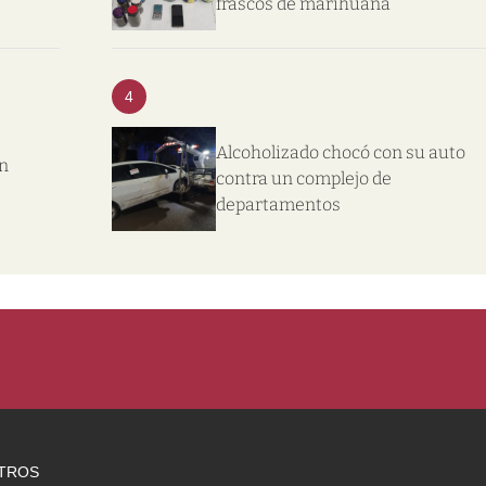
frascos de marihuana
4
Alcoholizado chocó con su auto
on
contra un complejo de
departamentos
TROS