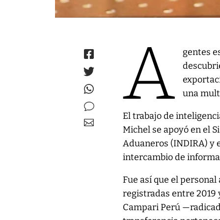
A
gentes e
descubri
exportaci
una mult
El trabajo de inteligenc
Michel se apoyó en el S
Aduaneros (INDIRA) y e
intercambio de informa
Fue así que el persona
registradas entre 2019 
Campari Perú —radicad