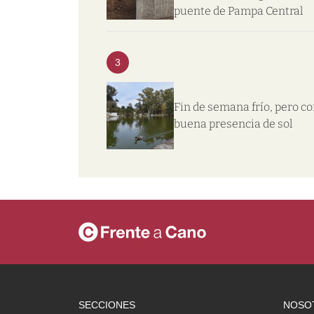
puente de Pampa Central
3
Fin de semana frío, pero c
buena presencia de sol
SECCIONES
NOSO