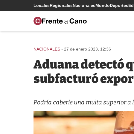
Locales
Regionales
Nacionales
Mundo
Deportes
Edi
-
NACIONALES
27 de enero 2023, 12:36
Aduana detectó q
subfacturó expor
Podría caberle una multa superior a l