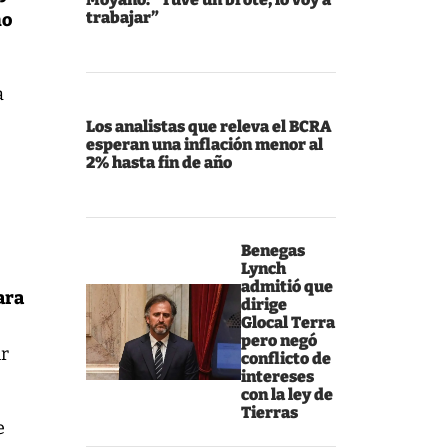
trabajar”
no
a
Los analistas que releva el BCRA
esperan una inflación menor al
2% hasta fin de año
Benegas
Lynch
admitió que
ara
dirige
Glocal Terra
pero negó
ir
conflicto de
intereses
con la ley de
Tierras
e