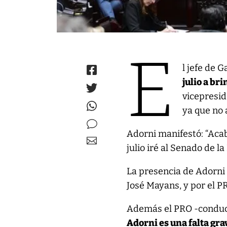
E
l jefe de G
julio a br
vicepresi
ya que no
Adorni manifestó: “Acab
julio iré al Senado de l
La presencia de Adorni
José Mayans, y por el P
Además el PRO -conduc
Adorni es una falta gra