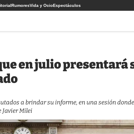
torial
Rumores
Vida y Ocio
Espectáculos
ue en julio presentará 
ado
putados a brindar su informe, en una sesión dond
 Javier Milei