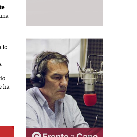
te
 una
 lo
.
do
e ha