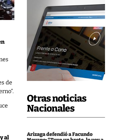
en
 mes
es de
erno”.
Otras noticias
uce
Nacionales
Arizaga defendió a Facundo
y al
Moyano: “Tuve un brote, lo voy a