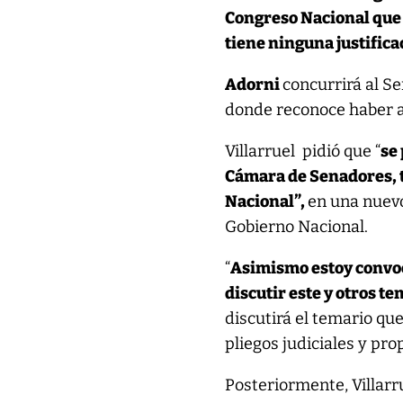
Congreso Nacional que n
tiene ninguna justifica
Adorni
concurrirá al S
donde reconoce haber a
Villarruel pidió que “
se
Cámara de Senadores, ta
Nacional”,
en una nuevo
Gobierno Nacional.
“
Asimismo estoy convoc
discutir este y otros t
discutirá el temario que
pliegos judiciales y pro
Posteriormente, Villarru