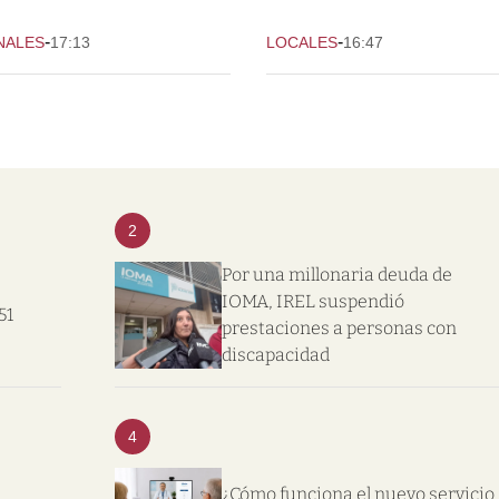
-
-
NALES
17:13
LOCALES
16:47
2
Por una millonaria deuda de
IOMA, IREL suspendió
51
prestaciones a personas con
discapacidad
4
¿Cómo funciona el nuevo servicio