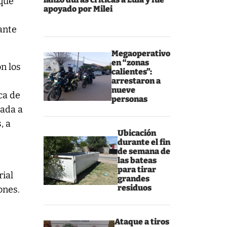
 que
apoyado por Milei
ante
Megaoperativo
en “zonas
n los
calientes”:
arrestaron a
nueve
ca de
personas
tada a
, a
Ubicación
durante el fin
de semana de
las bateas
para tirar
rial
grandes
residuos
ones.
Ataque a tiros