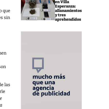
en Villa
Esperanza:
o que
allanamientos
y tres
s sin
aprehendidos
enen
son
de las
rle
e
la