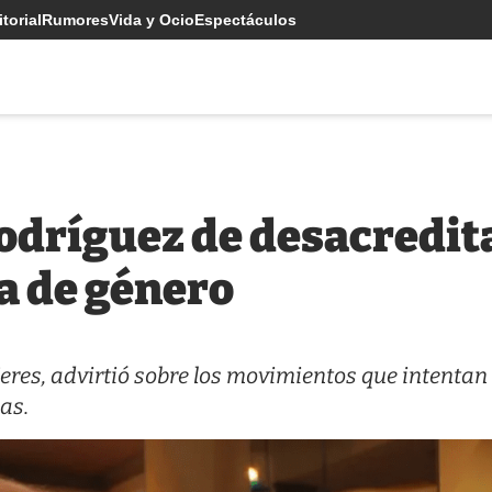
torial
Rumores
Vida y Ocio
Espectáculos
Rodríguez de desacredita
ia de género
eres, advirtió sobre los movimientos que intentan
as.