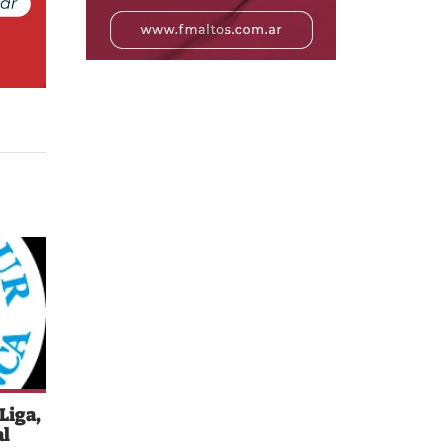
Liga,
al