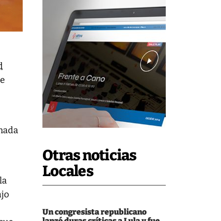
d
ue
rnada
Otras noticias
Locales
la
ajo
Un congresista republicano
lanzó duras críticas a Lula y fue