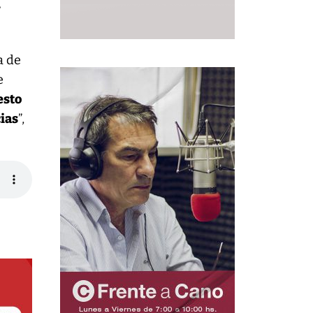
e
a de
e
esto
cias
”,