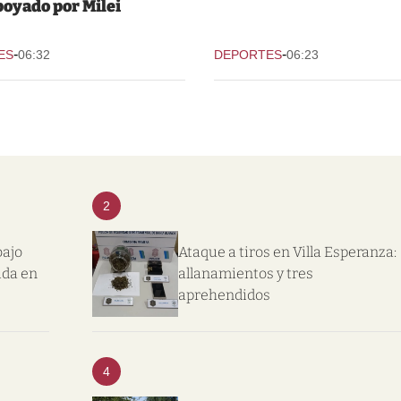
poyado por Milei
-
-
ES
06:32
DEPORTES
06:23
2
bajo
Ataque a tiros en Villa Esperanza:
ida en
allanamientos y tres
aprehendidos
4