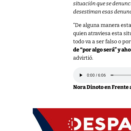
situación que se denunci
desestiman esas denunc
“De alguna manera estas
quien atraviesa esta si
todo va a ser falso o po
de “por algo será” y ah
advirtió.
Nora Dinoto en Frente 