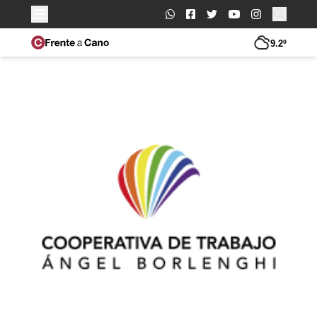
Buscar:
9.2º