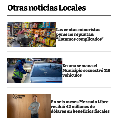
Otras noticias Locales
Las ventas minoristas
pyme no repuntan:
“Estamos complicados”
En una semana el
Municipio secuestró 118
vehículos
En seis meses Mercado Libre
recibió 42 millones de
dólares en beneficios fiscales