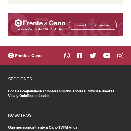
SECCIONES
Locales
Regionales
Nacionales
Mundo
Deportes
Editorial
Rumores
Vida y Ocio
Espectáculos
NOSOTROS
Quienes somos
Frente a Cano TV
FM Altos