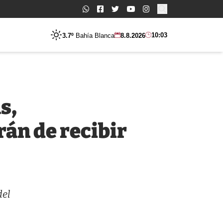
Buscar:
10:03
3.7º
Bahía Blanca
8.8.2026
s,
rán de recibir
del