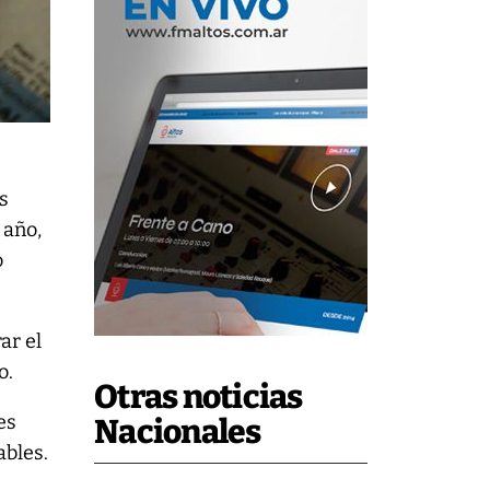
os
 año,
o
ar el
o.
Otras noticias
es
Nacionales
ables.