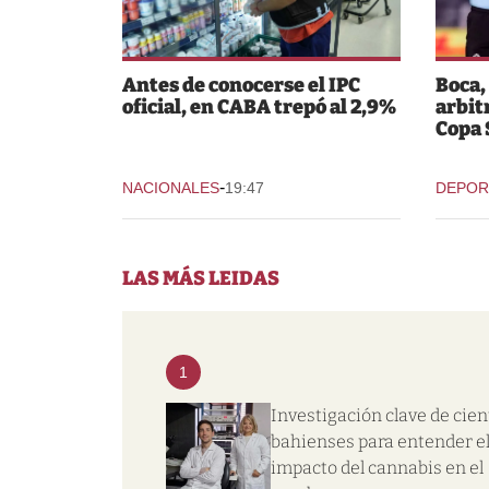
Antes de conocerse el IPC
Boca,
oficial, en CABA trepó al 2,9%
arbit
Copa
-
NACIONALES
19:47
DEPOR
LAS MÁS LEIDAS
1
Investigación clave de cien
bahienses para entender e
impacto del cannabis en el