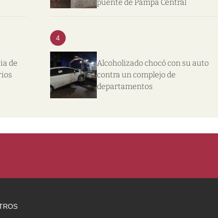
puente de Pampa Central
4
ia de
Alcoholizado chocó con su auto
rios
contra un complejo de
departamentos
TROS