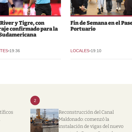
 River y Tigre, con
Fin de Semana en el Pas
raje confirmado para la
Portuario
 Sudamericana
-
-
TES
19:36
LOCALES
19:10
2
tíficos
Reconstrucción del Canal
l
Maldonado: comenzó la
instalación de vigas del nuevo