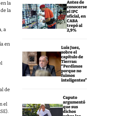
Antes de
 en la
conocerse
 de la
el IPC
oficial, en
CABA
trepó al
, a
2,9%
ía en
Luis Juez,
sobre el
capítulo de
Tierras:
l
“Perdimos
porque no
fuimos
inteligentes”
al de
Caputo
argumentó
n el
que sus
SE).
dichos