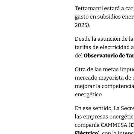
Tettamanti estará a ca
gasto en subsidios energ
2025).
Desde la asunción de la 
tarifas de electricida
del
Observatorio de Tar
Otra de las metas impue
mercado mayorista de el
mejorar la competencia 
energético.
En ese sentido, La Secre
las empresas energética
compañía CAMMESA (
C
Eléctrico
), con la inte