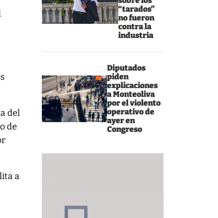
sobre los
“tarados”
l
no fueron
contra la
industria
Diputados
os
piden
explicaciones
a Monteoliva
por el violento
operativo de
a del
ayer en
vo de
Congreso
or
ita a