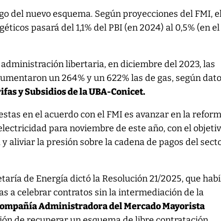
rgo del nuevo esquema. Según proyecciones del FMI, e
éticos pasará del 1,1% del PBI (en 2024) al 0,5% (en el
administración libertaria, en diciembre del 2023, las
d aumentaron un 264% y un 622% las de gas, según dat
ifas y Subsidios de la UBA-Conicet.
stas en el acuerdo con el FMI es avanzar en la reform
ectricidad para noviembre de este año, con el objeti
y aliviar la presión sobre la cadena de pagos del sect
taría de Energía dictó la Resolución 21/2025, que habil
s a celebrar contratos sin la intermediación de la
ompañía Administradora del Mercado Mayorista
nción de recuperar un esquema de libre contratación.