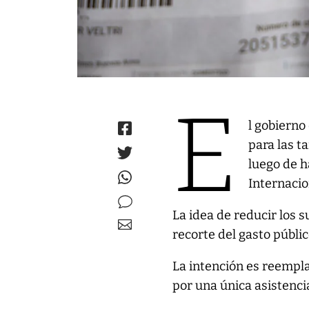
E
l gobierno
para las t
luego de h
Internacio
La idea de reducir los s
recorte del gasto públi
La intención es reempla
por una única asistenci