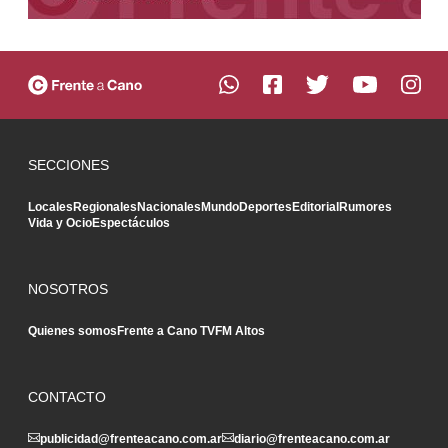
SECCIONES
Locales
Regionales
Nacionales
Mundo
Deportes
Editorial
Rumores
Vida y Ocio
Espectáculos
NOSOTROS
Quienes somos
Frente a Cano TV
FM Altos
CONTACTO
publicidad@frenteacano.com.ar
diario@frenteacano.com.ar