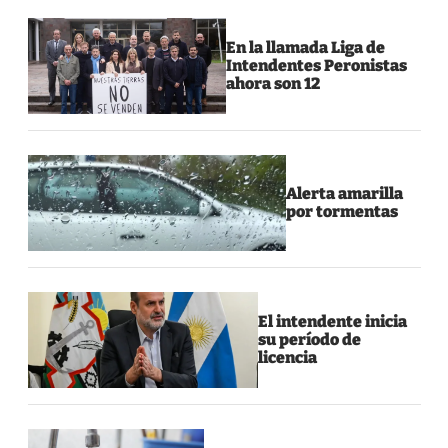
En la llamada Liga de
Intendentes Peronistas
ahora son 12
Alerta amarilla
por tormentas
El intendente inicia
su período de
licencia