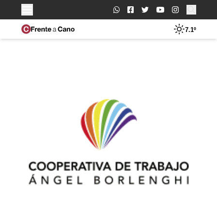
Buscar:
7.1º