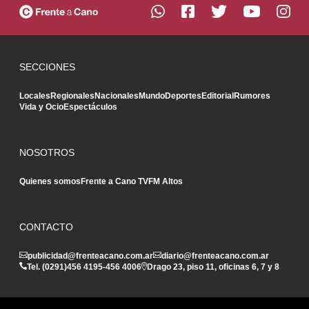
SECCIONES
Locales
Regionales
Nacionales
Mundo
Deportes
Editorial
Rumores
Vida y Ocio
Espectáculos
NOSOTROS
Quienes somos
Frente a Cano TV
FM Altos
CONTACTO
publicidad@frenteacano.com.ar
diario@frenteacano.com.ar
Tel. (0291)
456 4195
-
456 4006
Drago 23, piso 11, oficinas 6, 7 y 8