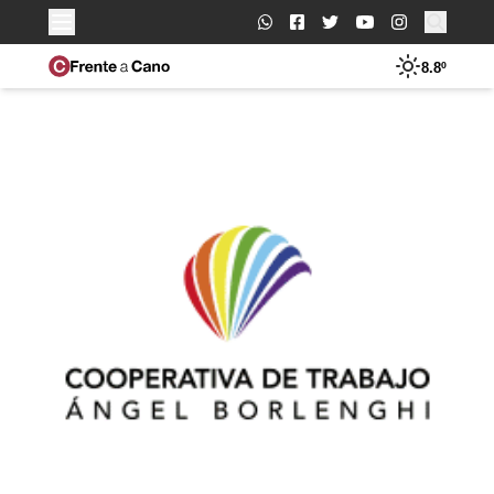
Buscar:
8.8º