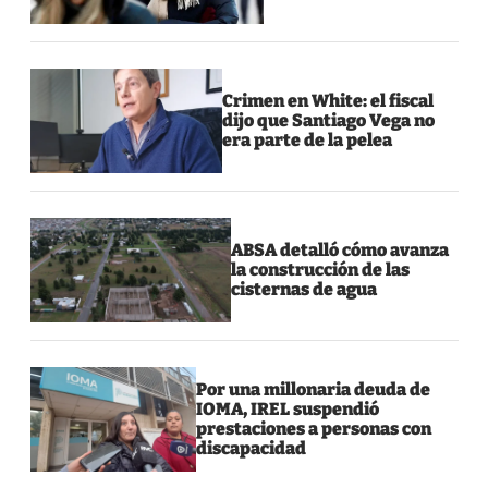
Crimen en White: el fiscal
dijo que Santiago Vega no
era parte de la pelea
ABSA detalló cómo avanza
la construcción de las
cisternas de agua
Por una millonaria deuda de
IOMA, IREL suspendió
prestaciones a personas con
discapacidad