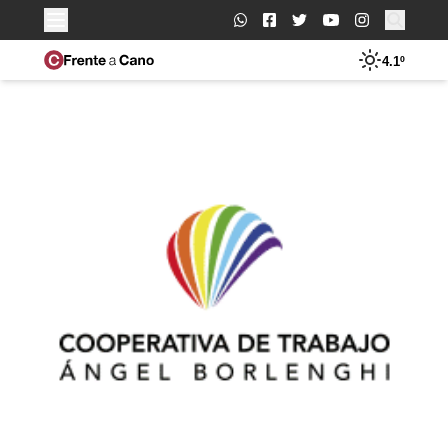
Buscar:
4.1º