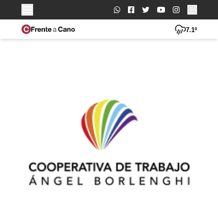
Buscar:
7.1º