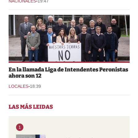
-
NACIONALES
19:47
En la llamada Liga de Intendentes Peronistas
ahora son 12
-
LOCALES
18:39
LAS MÁS LEIDAS
1