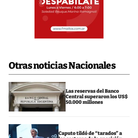
Otras noticias Nacionales
Las reservas del Banco
Central superaron los US$
50.000 millones
Caputo tildó de “tarados” a