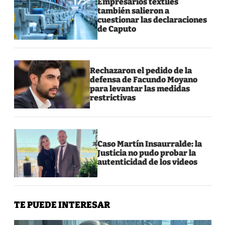
Empresarios textiles
también salieron a
cuestionar las declaraciones
de Caputo
Rechazaron el pedido de la
defensa de Facundo Moyano
para levantar las medidas
restrictivas
Caso Martín Insaurralde: la
Justicia no pudo probar la
autenticidad de los videos
TE PUEDE INTERESAR