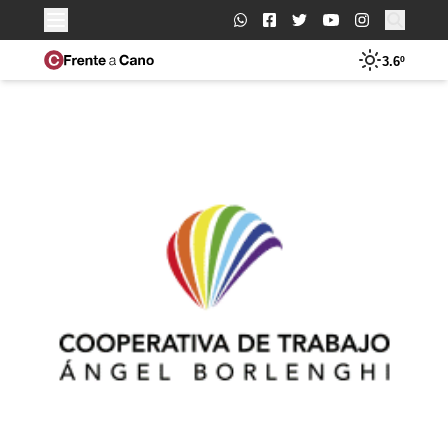
Buscar:
3.6º