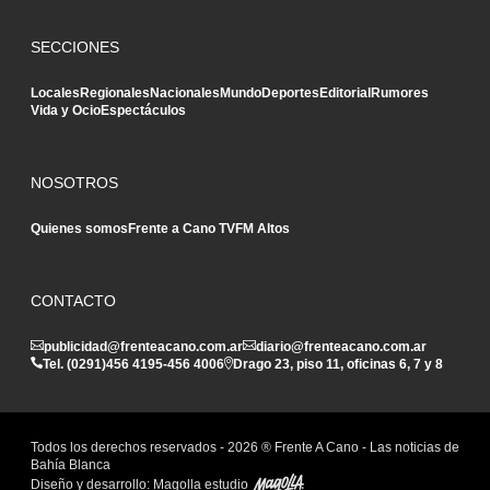
SECCIONES
Locales
Regionales
Nacionales
Mundo
Deportes
Editorial
Rumores
Vida y Ocio
Espectáculos
NOSOTROS
Quienes somos
Frente a Cano TV
FM Altos
CONTACTO
publicidad@frenteacano.com.ar
diario@frenteacano.com.ar
Tel. (0291)
456 4195
-
456 4006
Drago 23, piso 11, oficinas 6, 7 y 8
Todos los derechos reservados -
2026
® Frente A Cano - Las noticias de
Bahía Blanca
Diseño y desarrollo:
Magolla estudio