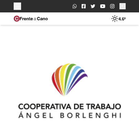
Buscar:
4.6º