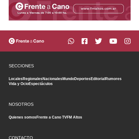
SECCIONES
Locales
Regionales
Nacionales
Mundo
Deportes
Editorial
Rumores
Vida y Ocio
Espectáculos
NOSOTROS
Quienes somos
Frente a Cano TV
FM Altos
CONTACTO