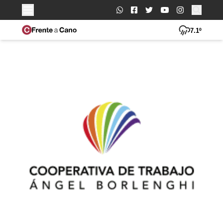
Buscar:
7.1º