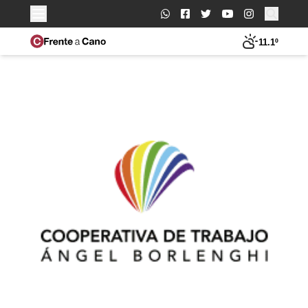
Buscar:
11.1º