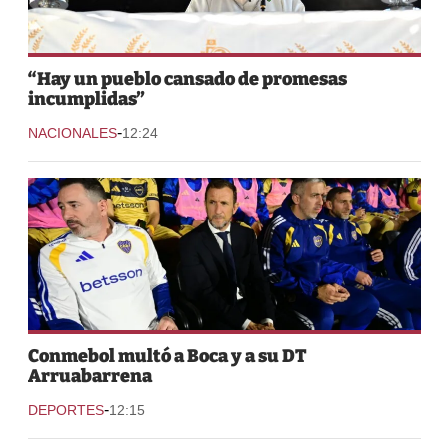
“Hay un pueblo cansado de promesas
incumplidas”
-
NACIONALES
12:24
Conmebol multó a Boca y a su DT
Arruabarrena
-
DEPORTES
12:15