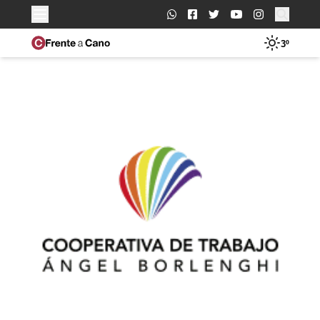
Buscar:
3º