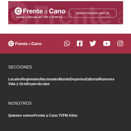
SECCIONES
Locales
Regionales
Nacionales
Mundo
Deportes
Editorial
Rumores
Vida y Ocio
Espectáculos
NOSOTROS
Quienes somos
Frente a Cano TV
FM Altos