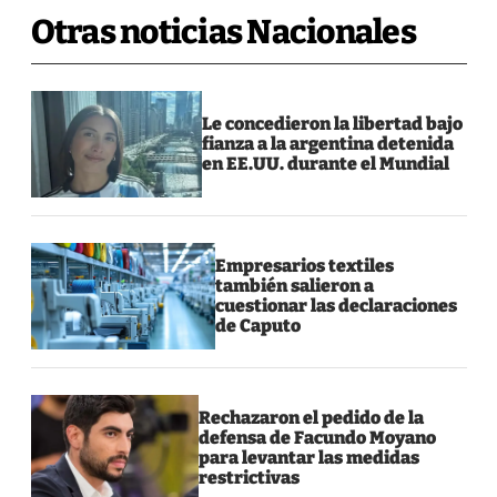
Otras noticias Nacionales
Le concedieron la libertad bajo
fianza a la argentina detenida
en EE.UU. durante el Mundial
Empresarios textiles
también salieron a
cuestionar las declaraciones
de Caputo
Rechazaron el pedido de la
defensa de Facundo Moyano
para levantar las medidas
restrictivas