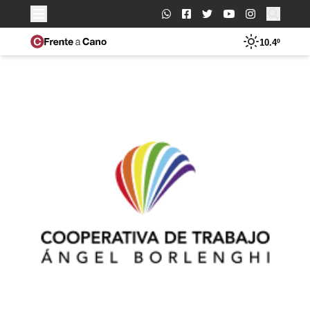
Buscar:
10.4º