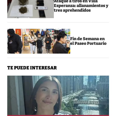
Ataque a tiros en Villa
Esperanza: allanamientos y
tres aprehendidos
Fin de Semana en
el Paseo Portuario
TE PUEDE INTERESAR