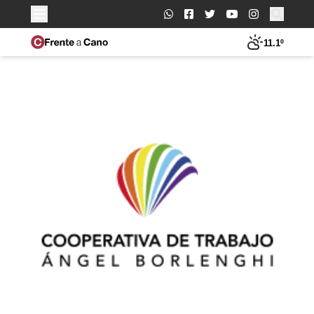
Buscar:
11.1º