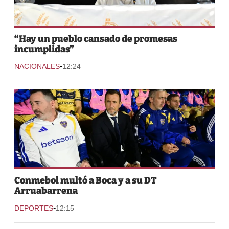
“Hay un pueblo cansado de promesas
incumplidas”
-
NACIONALES
12:24
Conmebol multó a Boca y a su DT
Arruabarrena
-
DEPORTES
12:15