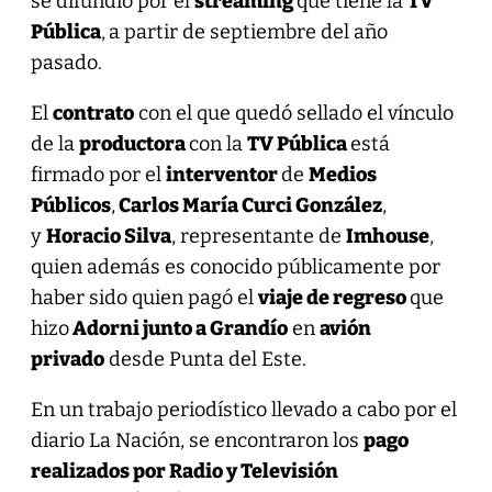
se difundió por el
streaming
que tiene la
TV
Pública
,
a partir de septiembre del año
pasado.
El
contrato
con el que quedó sellado el vínculo
de la
productora
con la
TV Pública
está
firmado por el
interventor
de
Medios
Públicos
,
Carlos María Curci González
,
y
Horacio Silva
, representante de
Imhouse
,
quien además es conocido públicamente por
haber sido quien pagó el
viaje de regreso
que
hizo
Adorni junto a Grandío
en
avión
privado
desde Punta del Este.
En un trabajo periodístico llevado a cabo por el
diario La Nación, se encontraron los
pago
realizados por Radio y Televisión