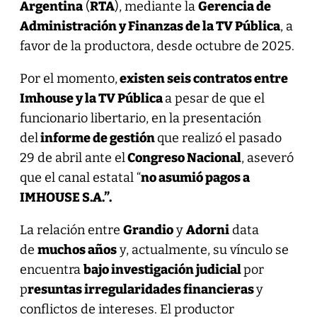
Argentina
(
RTA
), mediante la
Gerencia de
Administración y Finanzas de la TV Pública
, a
favor de la productora, desde octubre de 2025.
Por el momento,
existen seis contratos entre
Imhouse y la TV Pública
a pesar de que el
funcionario libertario, en la presentación
del
informe de gestión
que realizó el pasado
29 de abril ante el
Congreso Nacional
, aseveró
que el canal estatal “
no asumió pagos a
IMHOUSE S.A.”.
La relación entre
Grandio
y
Adorni
data
de
muchos años
y, actualmente, su vínculo se
encuentra
bajo investigación judicial
por
p
resuntas irregularidades financieras
y
conflictos de intereses. El productor