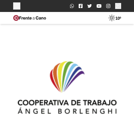
Buscar:
10º