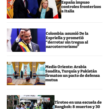
España impuso
controles fronterizos
a Italia
Colombia: asumió De la
Espriella y prometió
“derrotar sin tregua al
narcoterrorismo”
Medio Oriente: Arabia
Saudita, Turquía y Pakistán
firmaton un pacto de defensa
mutua
Tiroteo en una escuela de
Bangkok: 8 muertos y 30