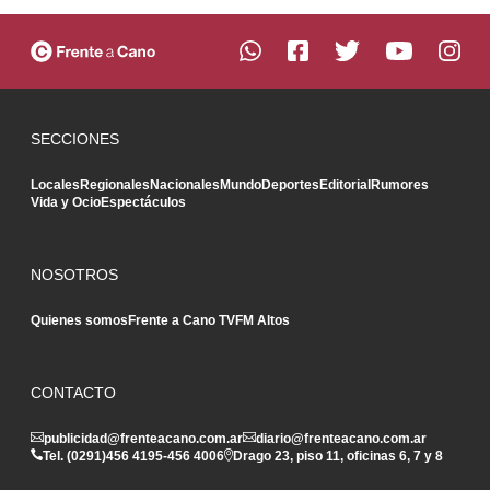
SECCIONES
Locales
Regionales
Nacionales
Mundo
Deportes
Editorial
Rumores
Vida y Ocio
Espectáculos
NOSOTROS
Quienes somos
Frente a Cano TV
FM Altos
CONTACTO
publicidad@frenteacano.com.ar
diario@frenteacano.com.ar
Tel. (0291)
456 4195
-
456 4006
Drago 23, piso 11, oficinas 6, 7 y 8