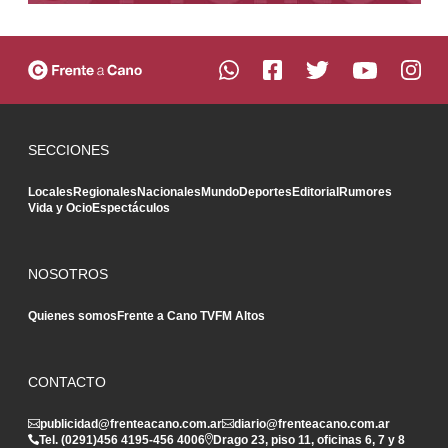
SECCIONES
Locales
Regionales
Nacionales
Mundo
Deportes
Editorial
Rumores
Vida y Ocio
Espectáculos
NOSOTROS
Quienes somos
Frente a Cano TV
FM Altos
CONTACTO
publicidad@frenteacano.com.ar
diario@frenteacano.com.ar
Tel. (0291)
456 4195
-
456 4006
Drago 23, piso 11, oficinas 6, 7 y 8