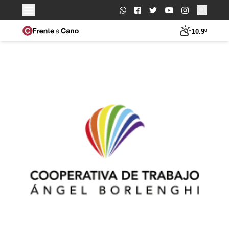
Buscar:
10.9º