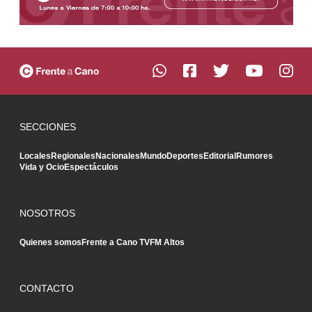
SECCIONES
Locales
Regionales
Nacionales
Mundo
Deportes
Editorial
Rumores
Vida y Ocio
Espectáculos
NOSOTROS
Quienes somos
Frente a Cano TV
FM Altos
CONTACTO