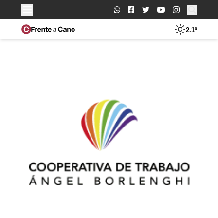
Buscar:
2.1º