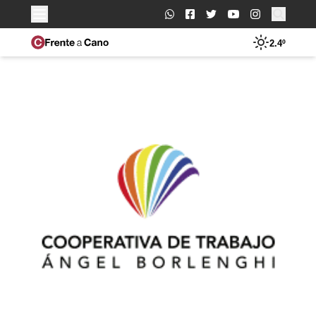
Buscar:
2.4º