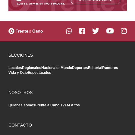
SECCIONES
Locales
Regionales
Nacionales
Mundo
Deportes
Editorial
Rumores
Vida y Ocio
Espectáculos
NOSOTROS
Quienes somos
Frente a Cano TV
FM Altos
CONTACTO