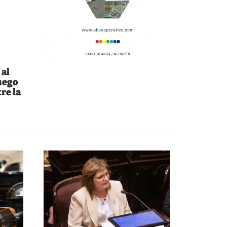
 al
uego
re la