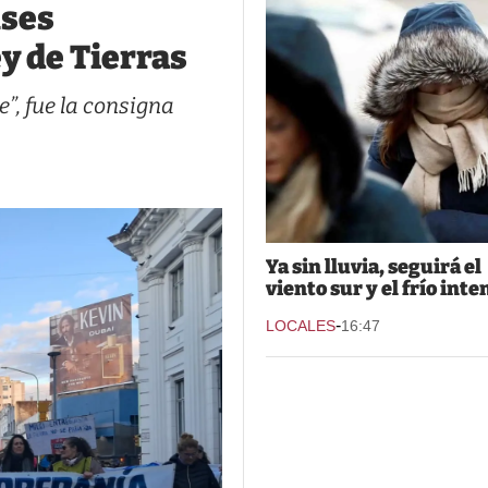
nses
y de Tierras
e”, fue la consigna
Ya sin lluvia, seguirá el
viento sur y el frío inte
-
LOCALES
16:47