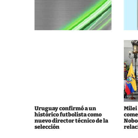
Uruguay confirmó a un
Milei
histórico futbolista como
comer
nuevo director técnico de la
Noboa
selección
relac