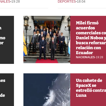
-
-
NALES
19:28
DEPORTES
18:04
Milei firmó
n
acuerdos
comerciales c
omo
Daniel Noboa 
or
busca reforzar
relación con
Ecuador
NACIONALES
-
19:28
nes
Un cohete de
SpaceX se
estrelló contra
 de
Luna