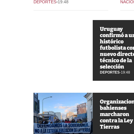
-
DEPORTES
19:48
NACIO
Uruguay
confirmó a u
histórico
futbolista c
nuevo direct
técnico de la
selección
DEPORTES
-
19:48
Organizacio
bahienses
marcharon
contra la Ley
Tierras