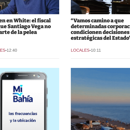
n en White: el fiscal
“Vamos camino a que
que Santiago Vega no
determinadas corporac
arte de la pelea
condicionen decisiones
estratégicas del Estado
-
-
ES
12:40
LOCALES
10:11