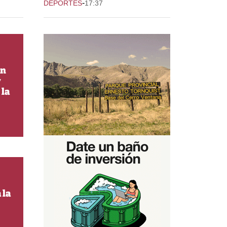
-
DEPORTES
17:37
on
y
 la
 la